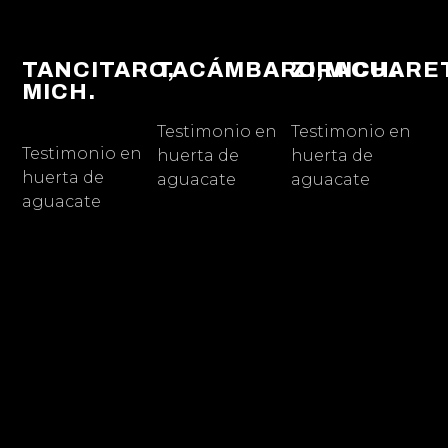
TANCITARO,
TACÁMBARO,MICH.
ZIRACUARET
MICH.
Testimonio en
Testimonio en
Testimonio en
huerta de
huerta de
huerta de
aguacate
aguacate
aguacate