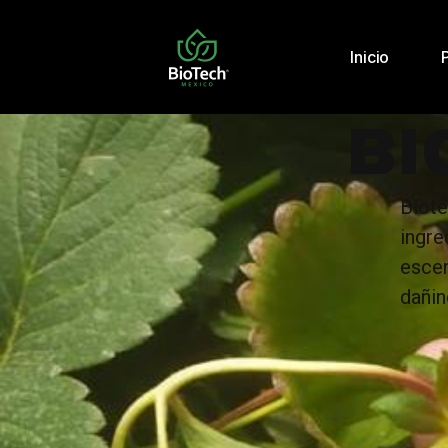
Inicio
BI
Biot
ingr
escen
dañin