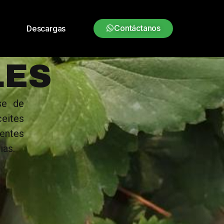
Contáctanos
o
Descargas
LES
se de
eites
gentes
ias.