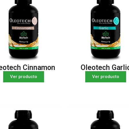
eotech Cinnamon
Oleotech Garli
Ver producto
Ver producto