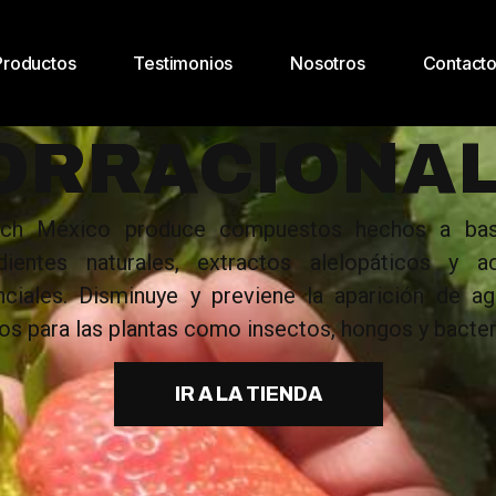
Productos
Testimonios
Nosotros
Contact
ORRACIONA
ech México produce compuestos hechos a ba
edientes naturales, extractos alelopáticos y ac
ciales. Disminuye y previene la aparición de a
os para las plantas como insectos, hongos y bacter
IR A LA TIENDA