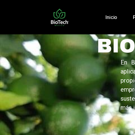
Inicio
BI
En B
apli
propi
empre
sust
más i