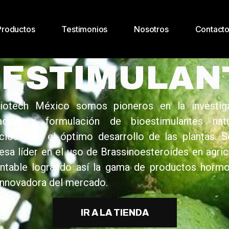
Productos
Testimonios
Nosotros
Contact
OESTIMULAN
iotech México somos pioneros en la investiga
cación y formulación de bioestimulantes natu
cios para el óptimo desarrollo de las plantas.
sa líder en el uso de Brassinoesteroides en agric
entable logrando así la gama de productos hormo
nnovadora del mercado.
IR A LA TIENDA