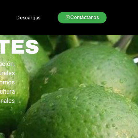
Contáctanos
o
Descargas
TES
ción,
rales
 Somos
ultura
nales